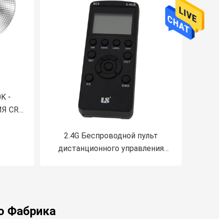
K -
Я CRI
АРА
ти
2.4G Беспроводной пульт
дя
дистанционного управления
Фотоаксессуары RC3
о Фабрика