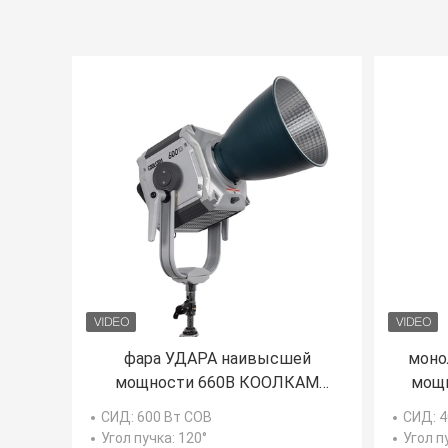
фара УДАРА наивысшей
моно
мощности 660В КООЛКАМ
мощн
600Д для фотографического/
К
СИД
: 600 Вт COB
СИД
: 
кино
фо
Угол пучка
: 120°
Угол п