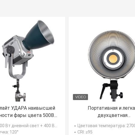
лайт УДАРА наивысшей
Портативная и легка
ости фары цвета 500В
двухцветная
ООЛКАМ 600С Би для
профессиональная
400 Вт дневной свет + 400 Вт вольфрам
Цветовая температура
: 2700K (±150K)
тографического/кино
заполняющая подсве
учка
: 120°
CRI
: ≥95