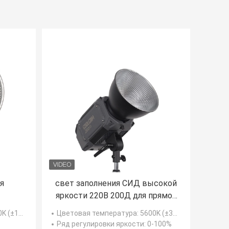
я
свет заполнения СИД высокой
яркости 220В 200Д для прямой
трансляции или прямой
 - 6500K (±300K)
Цветовая температура
: 5600K (±300K)
тка
трансляции
Ряд регулировки яркости
: 0-100%