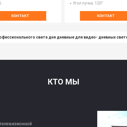
Coolcam 200X, 220 В
5
Угол пучка
: 120°
КОНТАКТ
КОНТАКТ
офессионального света дня дневные для видео- дневных свет
КТО МЫ
 телевизионной