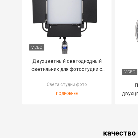
Двухцветный светодиодный
светильник для фотостудии с
алюминиевой рамой 60 Вт
Света студии фото
COOLCAM P60
П
двухц
ПОДРОБНЕЕ
за
C
качество