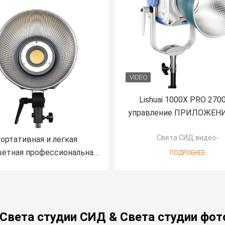
Lishuai 1000X PRO 2700
управление ПРИЛОЖЕНИ
95+ TLCI96+ света УД
Света СИД видео-
наивысшей мощнос
ортативная и легкая
доказательства дож
ветная профессиональная
ПОДРОБНЕЕ
6500K/DMX
полняющая подсветка
oolcam 200X, 220 Вт
 Света студии СИД & Света студии фот