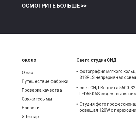
ОСМОТРИТЕ БОЛЬШЕ >>
около
Света студии СИД
фотография мягкого кольц
О нас
318RLS непрерывная осве
Путешествие фабрики
освещения студии, света
свет СИД Bi-цвета 5600-3
приведенные для фотогра
Проверка качества
LED650AS видео- выполним
Свяжитесь мы
батарей F550
Студия фото профессиона
Новости
освещая 120W с переходн
мощьности импульса
Sitemap