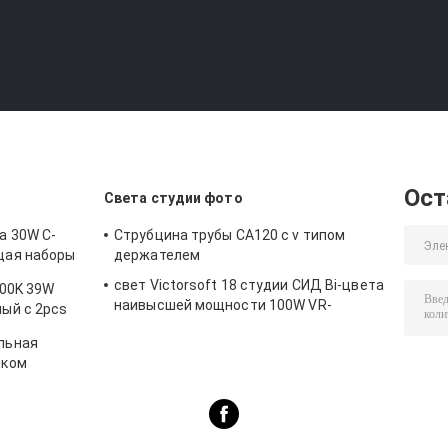
Ост
Света студии фото
а 30W C-
Струбцина трубы CA120 с v типом
щая наборы
держателем
свет Victorsoft 18 студии СИД Bi-цвета
200K 39W
фии
наивысшей мощности 100W VR-
ый с 2pcs
2500ASVL видео-
льная
иком