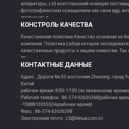
аппаратуры, Ltd всесторонний освещая постав
фотографическим освещением как свои ядр, ин
продукция, п...
КОНСТРОЛЬ КАЧЕСТВА
Качественная политика Качество основная но б
компании. Политика Lishuai которое последоват
качественные продучты к нашим клиентам. Так
пр...
КОНТАКТНЫЕ ДАННЫЕ
Адрес :
Дорога No.55 восточная Zhenxing, город 
Китай
рабочее время:
8:00-17:00 (по пекинскому време
Рабочий телефон :
86-574-62636368(рабочее врем
-15888130555(Нерабочее время)
Факс :
86-574-62636398
Электронная почта :
LS@lishuai.com.cn