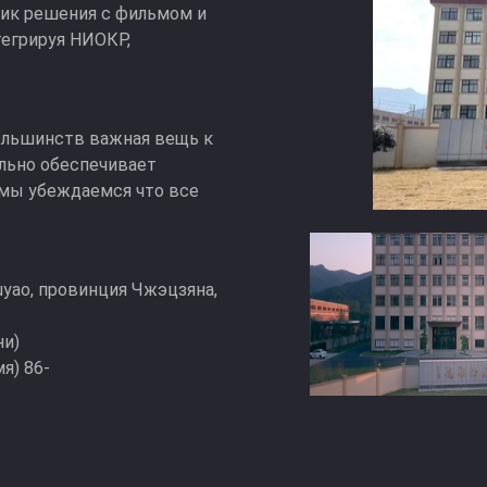
щик решения с фильмом и
тегрируя НИОКР,
ольшинств важная вещь к
ельно обеспечивает
 мы убеждаемся что все
Yuyao, провинция Чжэцзяна,
ни)
я) 86-