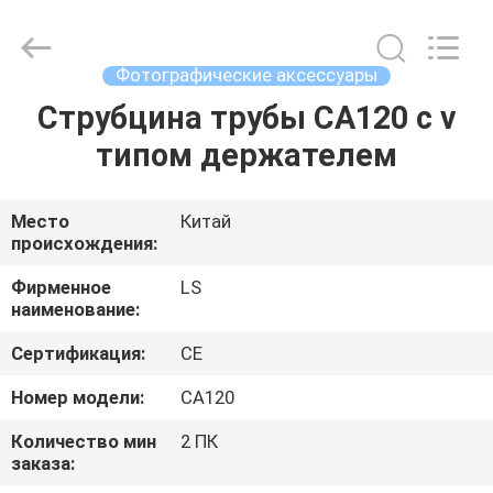
Film
&
Television
Equipment
Co.,
Фотографические аксессуары
Ltd..
All
Струбцина трубы CA120 с v
ДОМ
Rights
Reserved.
типом держателем
ПРОДУКТЫ
Место
Китай
происхождения:
РОЛИКИ
Фирменное
LS
наименование:
О
Сертификация:
CE
НАС
Номер модели:
CA120
ПУТЕШЕСТВИЕ
Количество мин
2 ПК
заказа:
ФАБРИКИ