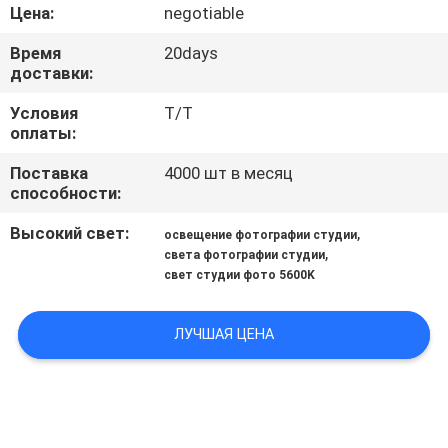
Цена:
negotiable
ПРОВЕРКА
Время
20days
КАЧЕСТВА
доставки:
Условия
T/T
оплаты:
СВЯЖИТЕСЬ
МЫ
Поставка
4000 шт в месяц
способности:
Высокий свет:
,
НОВОСТИ
освещение фотографии студии
,
света фотографии студии
свет студии фото 5600K
СЛУЧАИ
ЛУЧШАЯ ЦЕНА
КАРТА
САЙТА