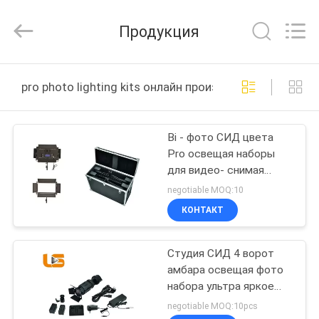
Film
&
Television
Продукция
Equipment
Co.,
Ltd..
All
ДОМ
Rights
Reserved.
pro photo lighting kits онлайн производство
ПРОДУКТЫ
Bi - фото СИД цвета
Pro освещая наборы
РОЛИКИ
для видео- снимая
оборудования
negotiable MOQ:10
освещения студии
О
КОНТАКТ
НАС
Студия СИД 4 ворот
амбара освещая фото
ПУТЕШЕСТВИЕ
набора ультра яркое
ФАБРИКИ
Pro черное освещая
negotiable MOQ:10pcs