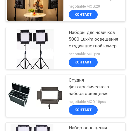
PRIVACY
СИД Flaglite цвета
negotiable MOQ:20
POLICY
КОНТАКТ
Наборы для новичков
5000 Lux/m освещения
студии цветной камеры
Bi
negotiable MOQ:20
КОНТАКТ
Студия
фотографического
набора освещения
студии СИД супер
negotiable MOQ:10pcs
яркая
КОНТАКТ
профессиональная
освещая наборы
Набор освещения