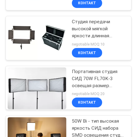
наборы
КОНТАКТ
ПРОВЕРКА
Студия передачи
КАЧЕСТВА
высокой мягкой
яркости длинная
СВЯЖИТЕСЬ
привела освещать
negotiable MOQ:10
наборы с черным
МЫ
КОНТАКТ
ворот амбара
НОВОСТИ
Портативная студия
СИД 70W FL70K-3
освещая размер
СЛУЧАИ
набора 45.2×45.2×3cm
negotiable MOQ:20
компактный
КОНТАКТ
КАРТА
САЙТА
50W Bi - тип высокая
яркость СИД набора
SMD освещения студии