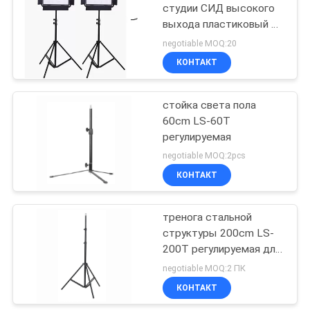
студии СИД высокого
выхода пластиковый с
v экраном касания LCD
negotiable MOQ:20
держателя
КОНТАКТ
стойка света пола
60cm LS-60T
регулируемая
negotiable MOQ:2pcs
КОНТАКТ
тренога стальной
структуры 200cm LS-
200T регулируемая для
освещения и
negotiable MOQ:2 ПК
фотографии студии
КОНТАКТ