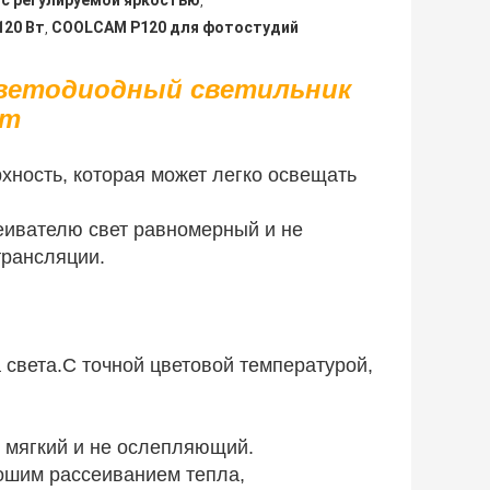
с регулируемой яркостью
,
120 Вт
COOLCAM P120 для фотостудий
,
ветодиодный светильник
Вт
ность, которая может легко освещать
еивателю свет равномерный и не
трансляции.
 света.С точной цветовой температурой,
т мягкий и не ослепляющий.
ошим рассеиванием тепла,