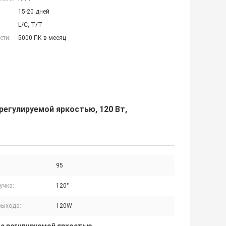
15-20 дней
L/C, T/T
сти:
5000 ПК в месяц
егулируемой яркостью, 120 Вт,
95
учка:
120°
выхода:
120W