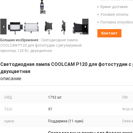
Время доставки:
Условия оплаты:
Поставка способно
Контакт
Большие изображения :
Светодиодная лампа
COOLCAM P120 для фотостудии с регулируемой
яркостью, 120 Вт, двухцветная
Светодиодная лампа COOLCAM P120 для фотостудии с р
двухцветная
описание
СИД:
1792 шт.
CRI:
TLCI:
97
Угол п
сцена:
Поддержка (11 сцен)
Сила 