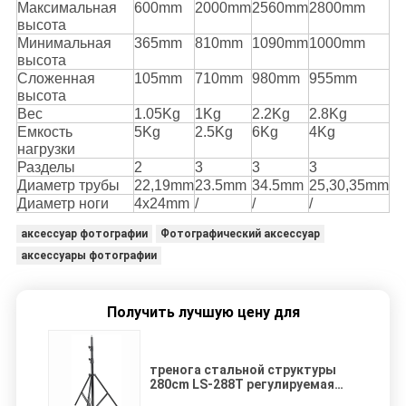
Максимальная
600mm
2000mm
2560mm
2800mm
высота
Минимальная
365mm
810mm
1090mm
1000mm
высота
Сложенная
105mm
710mm
980mm
955mm
высота
Вес
1.05Kg
1Kg
2.2Kg
2.8Kg
Емкость
5Kg
2.5Kg
6Kg
4Kg
нагрузки
Разделы
2
3
3
3
Диаметр трубы
22,19mm
23.5mm
34.5mm
25,30,35mm
Диаметр ноги
4x24mm
/
/
/
аксессуар фотографии
Фотографический аксессуар
аксессуары фотографии
Получить лучшую цену для
тренога стальной структуры
280cm LS-288T регулируемая
для освещения и фотографии