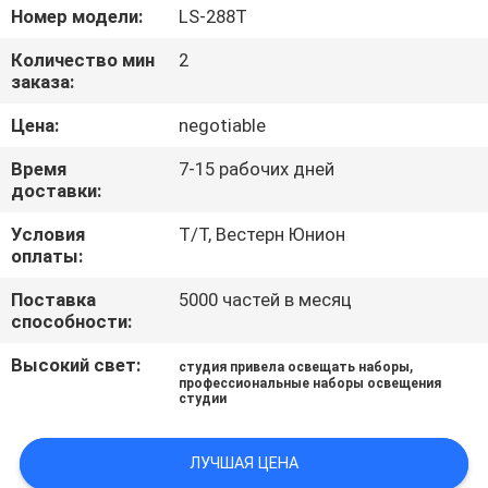
Номер модели:
LS-288T
ПРОВЕРКА
Количество мин
2
КАЧЕСТВА
заказа:
Цена:
negotiable
СВЯЖИТЕСЬ
Время
7-15 рабочих дней
МЫ
доставки:
Условия
Т/Т, Вестерн Юнион
НОВОСТИ
оплаты:
Поставка
5000 частей в месяц
способности:
СЛУЧАИ
Высокий свет:
,
студия привела освещать наборы
профессиональные наборы освещения
КАРТА
студии
САЙТА
ЛУЧШАЯ ЦЕНА