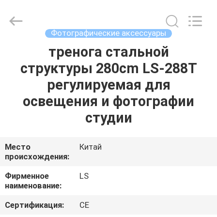
Film
&
Television
Equipment
Co.,
Фотографические аксессуары
Ltd..
All
тренога стальной
ДОМ
Rights
Reserved.
структуры 280cm LS-288T
ПРОДУКТЫ
регулируемая для
освещения и фотографии
РОЛИКИ
студии
О
Место
Китай
происхождения:
НАС
Фирменное
LS
наименование:
ПУТЕШЕСТВИЕ
ФАБРИКИ
Сертификация:
CE