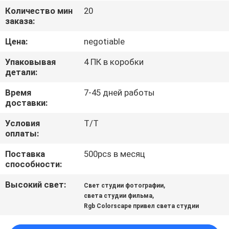
Количество мин
20
ПРОВЕРКА
заказа:
КАЧЕСТВА
Цена:
negotiable
Упаковывая
4 ПК в коробки
СВЯЖИТЕСЬ
детали:
МЫ
Время
7-45 дней работы
доставки:
НОВОСТИ
Условия
T/T
оплаты:
СЛУЧАИ
Поставка
500pcs в месяц
способности:
Высокий свет:
,
КАРТА
Свет студии фотографии
,
света студии фильма
САЙТА
Rgb Colorscape привел света студии