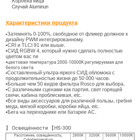
Коробка яйца
Случай Aluminun
Характеристики продукта
Затемнять 0-100%,
свободное от фликер должное к
▪
дизайну PWM интегрированному.
▪CRI и TLCI 91 или выше.
▪СИД RGBW 4, который нужно сделать полностью
цветом вас ne
▪
цветовая температура 2000-10000K регулируемая для
белого света.
Составленный ультра-яркого СИД обломока с
▪
продолжительностью жизни до 50 000 часов.
▪Больше чем 50 видов фильтра Rosco для выбора.
▪С различными сценами как партия, свет горящей
свечи, кабина проблескивая, etc.
▪
Все виды аксессуаров для различной пользы, гребня
меда, мягкой коробки, коробки яйца, etc.
▪Бега на переходнике или батарее AC.
】 Освещённости 【HS-300
Расстояние, освещённость,
2800K
3200K
5600K
10000K
Colortemperature