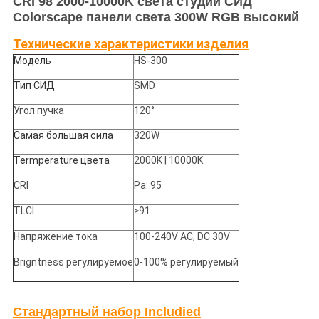
CRI 98 2000-10000K света студии СИД
Colorscape панели света 300W RGB высокий
Технические характеристики изделия
Модель
HS-300
Тип СИД
SMD
Угол пучка
120°
Самая большая сила
320W
Termperature цвета
2000K | 10000K
CRI
Ра: 95
TLCI
≥91
Напряжение тока
100-240V AC, DC 30V
Brigntness регулируемое
0-100% регулируемый
Стандартный набор Includied