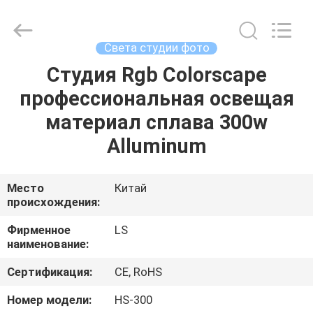
Film
&
Television
Equipment
Co.,
Света студии фото
Ltd..
All
Студия Rgb Colorscape
ДОМ
Rights
Reserved.
профессиональная освещая
ПРОДУКТЫ
материал сплава 300w
Alluminum
РОЛИКИ
Место
Китай
происхождения:
О
НАС
Фирменное
LS
наименование:
ПУТЕШЕСТВИЕ
Сертификация:
CE, RoHS
ФАБРИКИ
Номер модели:
HS-300