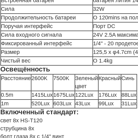
Встроенная батарея
батарея лития 1
Сила
32W
Продолжительность батареи
О 120mins на п
Поручая интерфейс
Порт DC
Сила входного сигнала
24V 2.5A максим
Фиксированный интерфейс
1/4" - 20 продето
Размер
125,5 x φ4.7cm (4f
Чистый вес
О 1.4kg
Освещённость
Расстояние
2600K
7500K
Зеленый
Красный
Синь
цвет
0.5m
1415Lux
1675Lux
122Lux
176Lux
88Lux
1m
520Lux
603Lux
43Lux
99Lux
31Lux
Включенный стандарт:
свет 8x HS-T120
струбцина 8x
болт глаза 8x с 1/4" винт