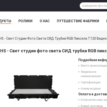
ДУКТЫ
РОЛИКИ
О НАС
ПУТЕШЕСТВИЕ ФАБРИКИ
HS - Свет Студии Фото Света СИД Трубки RGB Пиксела T120 Видео
HS - Свет студии фото света СИД трубки RGB пикс
Подробная инфор
Место происхожде
Фирменное
наименование:
Сертификация:
Номер модели:
Оплата и достав
Количество мин за
Время доставки: