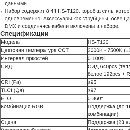
данными
Набор содержит 8 4ft HS-T120, коробка силы котор
одновременно. Аксессуары как струбцины, освеща
DMX и соединяясь кабели включены в наборе.
Спецификации
Модель
HS-T120
Цветовая температура CCT
2600K - 7500K (±
Интервал яркостей
0-100%
СИД
СИД 640pcs (тепл
белое 192pcs + 
CRI (Ра)
≥95
TLCI (Qa)
≥97
ЕГО
0-360°
Комбинация RGB
Поддержка (до 1
комбинации)
Сцена
Поддержка (23 в