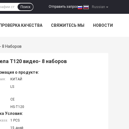
Отправить запрос
Поиск
|
Russian
ПРОВЕРКА КАЧЕСТВА
СВЯЖИТЕСЬ МЫ
НОВОСТИ
- 8 Наборов
ела T120 видео- 8 наборов
мация о продукте:
ния:
КИТАЙ
LS
CE
HS-T120
ка Условия:
каза:
1 PCS
15 дней