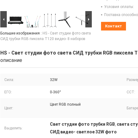
Условия оплаты:
Поставка способно
Контакт
Большие изображения :
HS - Свет студии фото света
СИД трубки RGB пиксела T120 видео- 8 наборов
HS - Свет студии фото света СИД трубки RGB пиксела T
описание
Сила:
32W
Разме
ЕГО:
0-360°
CCT:
Цвет RGB полный
Цвет:
Батаре
Свет студии фото трубки RGB
света ст
,
Выделить:
СИД видео- светлое 32W фото