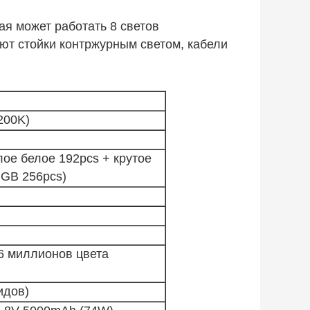
ая может работать 8 светов
ют стойки контржурным светом, кабели
200K)
ое белое 192pcs + крутое
RGB 256pcs)
6 миллионов цвета
идов)