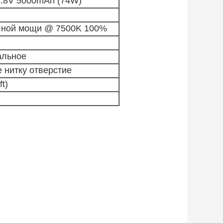
4.8V 5000mAh (74W)
олной мощи @ 7500K 100%
альное
е нитку отверстие
t)