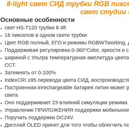
8-light свет СИД трубки RGB пикс
свет студии
Основные особенности
свет HS-T120 трубки 8 4ft
16 пикселов в одном свете трубки
Цвет RGB полный, ЕГО и режимы RGBWTworking, д
Поддерживая регулировка 0-360°Color, яркости и с
шириной с Ультра температурная амплитуда цвет
CCT.
Затемнять от 0-100%
IndexCRI ≥95 перевода цвета СИД, воспроизводств
Построенная-inrechargeable батарея лития может 
света
Оно поддерживает 23 влияний симуляции режима 
Управление ПРИЛОЖЕНИЯ поддержки мобильное
Поручать поддержки DC24V.
Дисплей OLED принят для того чтобы облегчить п