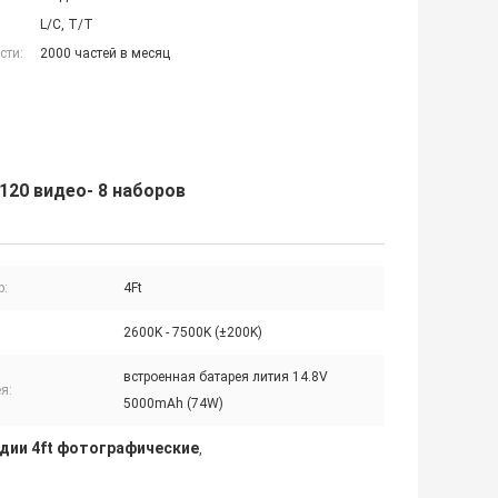
L/C, T/T
сти:
2000 частей в месяц
120 видео- 8 наборов
р:
4Ft
2600K - 7500K (±200K)
встроенная батарея лития 14.8V
я:
5000mAh (74W)
удии 4ft фотографические
,